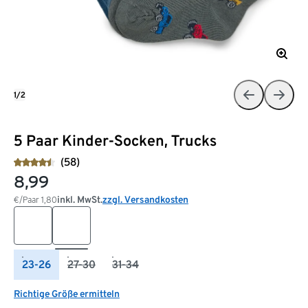
1/2
5 Paar Kinder-Socken, Trucks
(58)
8,99
inkl. MwSt.
zzgl. Versandkosten
€/Paar
1,80
23-26
27-30
31-34
Richtige Größe ermitteln