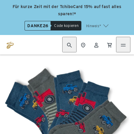
Für kurze Zeit mit der TchiboCard 15% auf fast alles
sparen!*
DANKE26
Code kopieren
Hinweis*