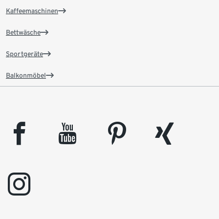
Kaffeemaschinen
Bettwäsche
Sportgeräte
Balkonmöbel
facebook
youtube
pinterest
xing
instagram