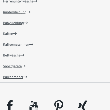
Herrenunterwäsche
Kinderkleidung
Babykleidung
Kaffee
Kaffeemaschinen
Bettwäsche
Sportgeräte
Balkonmöbel
facebook
youtube
pinterest
xing