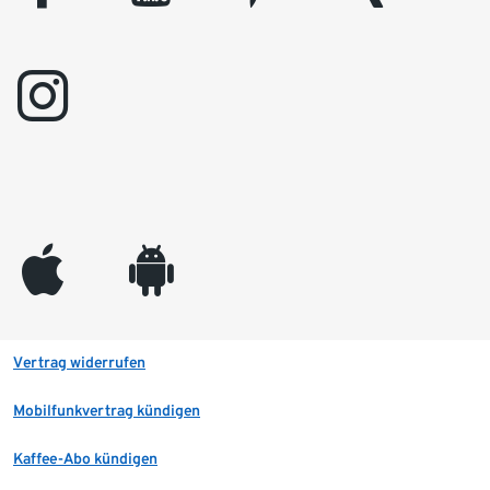
instagram
appleinc
android
Vertrag widerrufen
Mobilfunkvertrag kündigen
Kaffee-Abo kündigen