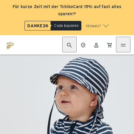
Für kurze Zeit mit der TchiboCard 15% auf fast alles
sparen!*
DANKE26
Code kopieren
Hinweis*