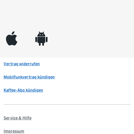
appleinc
android
Vertrag widerrufen
Mobilfunkvertrag kündigen
Kaffee-Abo kündigen
Service & Hilfe
Impressum