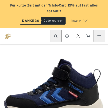
Für kurze Zeit mit der TchiboCard 15% auf fast alles
sparen!*
DANKE26
Code kopieren
Hinweis*