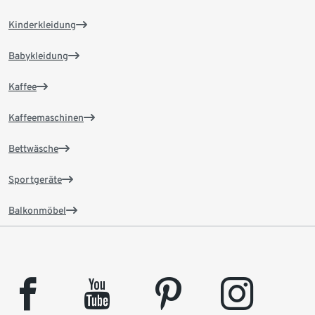
Kinderkleidung
Babykleidung
Kaffee
Kaffeemaschinen
Bettwäsche
Sportgeräte
Balkonmöbel
facebook
youtube
pinterest
instagram