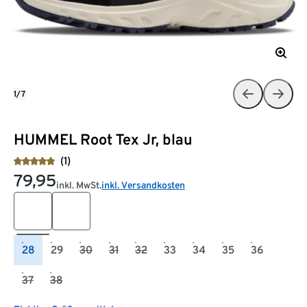
1/7
HUMMEL Root Tex Jr, blau
(1)
79,95
inkl. MwSt.
inkl. Versandkosten
28
29
30
31
32
33
34
35
36
37
38