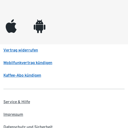
appleinc
android
Vertrag widerrufen
Mobilfunkvertrag kündigen
Kaffee-Abo kündigen
Service & Hilfe
Impressum
Datenschutz und Sicherheit