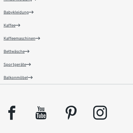
Babykleidung
Kaffee
Kaffeemaschinen
Bettwäsche
Sportgeräte
Balkonmöbel
facebook
youtube
pinterest
instagram