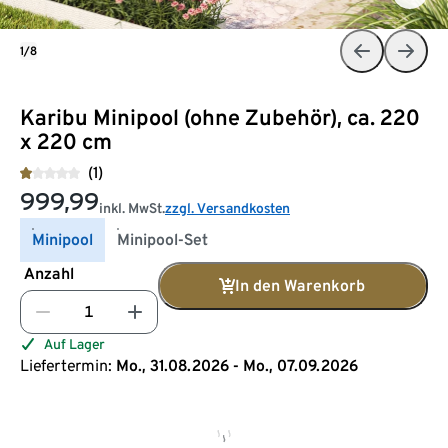
1/8
Karibu Minipool (ohne Zubehör), ca. 220
x 220 cm
(1)
999,99
inkl. MwSt.
zzgl. Versandkosten
Minipool
Minipool-Set
Anzahl
In den Warenkorb
Auf Lager
Liefertermin:
Mo., 31.08.2026 - Mo., 07.09.2026