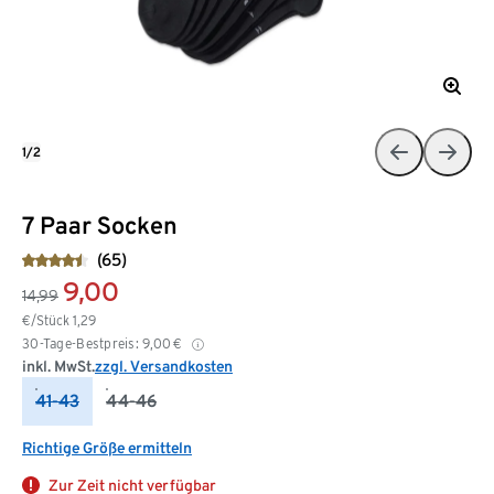
1/2
7 Paar Socken
(65)
9,00
14,99
€/Stück
1,29
30-Tage-Bestpreis:
9,00
€
inkl. MwSt.
zzgl. Versandkosten
41-43
44-46
Richtige Größe ermitteln
Zur Zeit nicht verfügbar