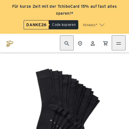
Für kurze Zeit mit der TchiboCard 15% auf fast alles
sparen!*
DANKE26
Code kopieren
Hinweis*