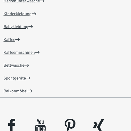
Herrenunterwäsche
Kinderkleidung
Babykleidung
Kaffee
Kaffeemaschinen
Bettwäsche
Sportgeräte
Balkonmöbel
facebook
youtube
pinterest
xing