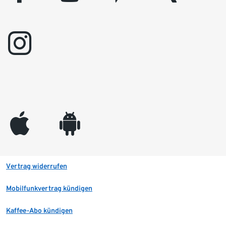
instagram
appleinc
android
Vertrag widerrufen
Mobilfunkvertrag kündigen
Kaffee-Abo kündigen