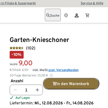
 in Filiale & Supermarkt
Service & Hilfe
Suche
Garten-Knieschoner
(102)
-10%
9,00
14,99
€/Stück
4,50
inkl. MwSt.
zzgl. Versandkosten
30-Tage-Bestpreis:
10,00
€
Anzahl
In den Warenkorb
Auf Lager
Liefertermin:
Mi., 12.08.2026 - Fr., 14.08.2026