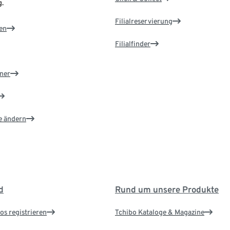
.
Filialreservierung
en
Filialfinder
ner
e ändern
d
Rund um unsere Produkte
os registrieren
Tchibo Kataloge & Magazine