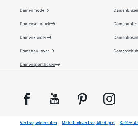
Damenmode
Damenbluse
Damenschmuck
Damenunter
Damenkleider
Damenhose
Damenpullover
Damenschuh
Damensporthosen
facebook
youtube
pinterest
instagram
Vertrag widerrufen
Mobilfunkvertrag kündigen
Kaffee-A