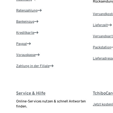
Rücksendung
Ratenzahlung
Versandkost
Bankeinzug
Lieferzeit
Kreditkarte
Versandpart
Paypal
Packstation
Vorauskasse
Lieferadress
Zahlung in der Filiale
Service & Hilfe
TchiboCar
Online-Services nutzen & schnell Antworten
Jetzt kostenl
finden.