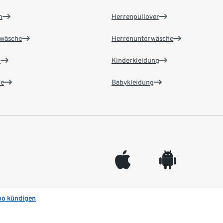
n
Herrenpullover
wäsche
Herrenunterwäsche
n
Kinderkleidung
e
Babykleidung
appleinc
android
bo kündigen