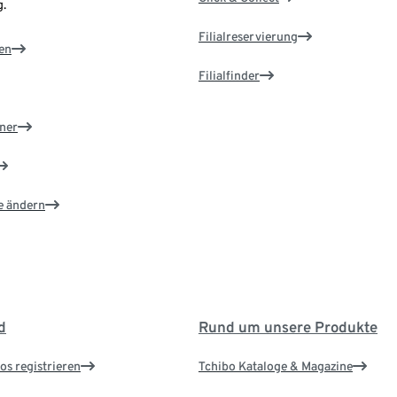
.
Filialreservierung
en
Filialfinder
ner
e ändern
d
Rund um unsere Produkte
os registrieren
Tchibo Kataloge & Magazine