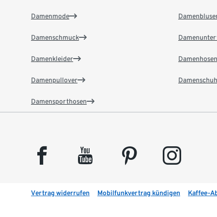
Damenmode
Damenbluse
Damenschmuck
Damenunter
Damenkleider
Damenhose
Damenpullover
Damenschuh
Damensporthosen
facebook
youtube
pinterest
instagram
Vertrag widerrufen
Mobilfunkvertrag kündigen
Kaffee-A