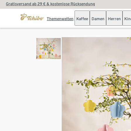
Gratisversand ab 29 € & kostenlose Rücksendung
Themenwelten
Kaffee
Damen
Herren
Kin