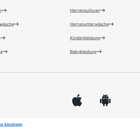
n
Herrenpullover
wäsche
Herrenunterwäsche
n
Kinderkleidung
e
Babykleidung
appleinc
android
bo kündigen