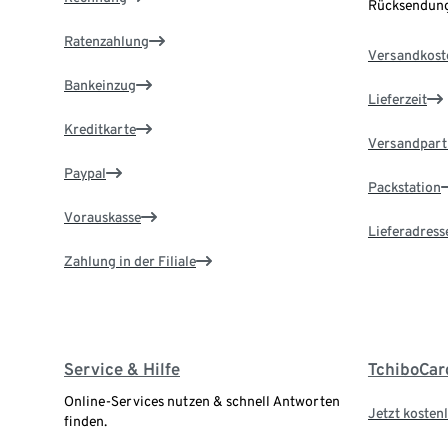
Rücksendung
Ratenzahlung
Versandkost
Bankeinzug
Lieferzeit
Kreditkarte
Versandpart
Paypal
Packstation
Vorauskasse
Lieferadress
Zahlung in der Filiale
Service & Hilfe
TchiboCar
Online-Services nutzen & schnell Antworten
Jetzt kostenl
finden.