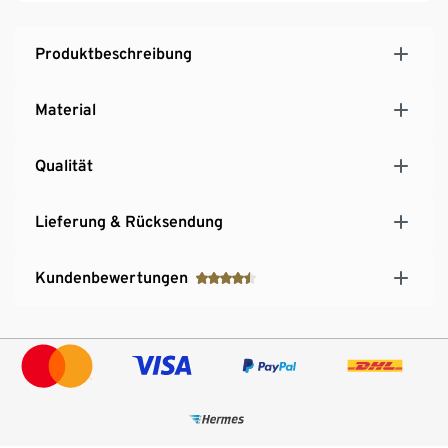
glatte Oberflächen
Für den Anschluss an Gasflaschen: inkl. 50-mbar-
Produktbeschreibung
Gasdruckregler und 80-cm- Gasschlauch
Betrieb per Gasflasche oder Schraubkartusche
Material
möglich
Qualität
Lieferung & Rücksendung
Kundenbewertungen