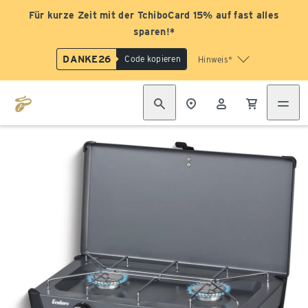
Für kurze Zeit mit der TchiboCard 15% auf fast alles
sparen!*
DANKE26
Code kopieren
Hinweis*