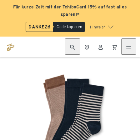
Für kurze Zeit mit der TchiboCard 15% auf fast alles
sparen!*
DANKE26
Code kopieren
Hinweis*