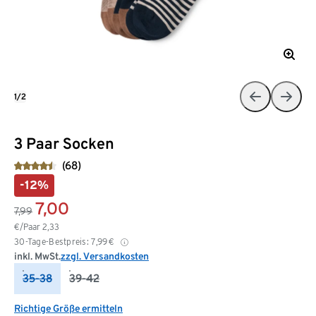
1/2
3 Paar Socken
(68)
-12%
7,00
7,99
€/Paar
2,33
30-Tage-Bestpreis:
7,99
€
inkl. MwSt.
zzgl. Versandkosten
35-38
39-42
Richtige Größe ermitteln