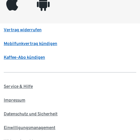
appleinc
android
Vertrag widerrufen
Mobilfunkvertrag kündigen
Kaffee-Abo kündigen
Service & Hilfe
Impressum
Datenschutz und Sicherheit
Einwilligungsmanagement