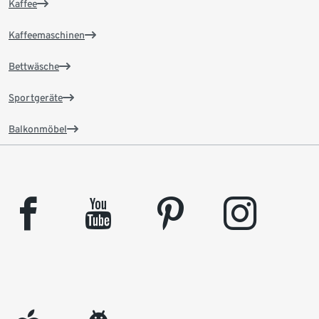
Kaffee
Kaffeemaschinen
Bettwäsche
Sportgeräte
Balkonmöbel
facebook
youtube
pinterest
instagram