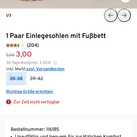
1/3
1 Paar Einlegesohlen mit Fußbett
(204)
3,00
5,99
30-Tage-Bestpreis:
3,00
€
inkl. MwSt.
zzgl. Versandkosten
35-38
39-42
Richtige Größe ermitteln
Zur Zeit nicht verfügbar
Bestellnummer: 116185
Unauffällig und bequem für zusätzlichen Komfort