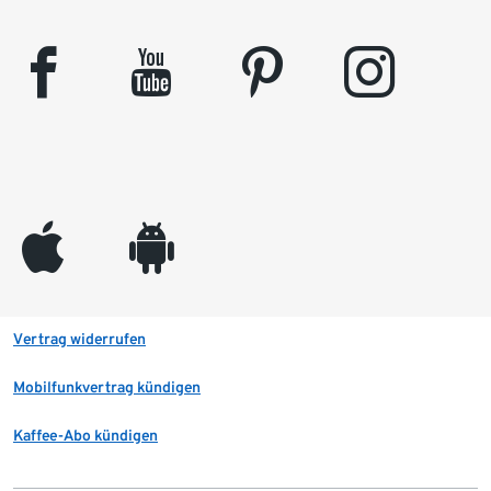
facebook
youtube
pinterest
instagram
appleinc
android
Vertrag widerrufen
Mobilfunkvertrag kündigen
Kaffee-Abo kündigen