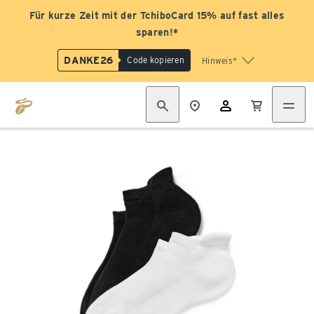
Für kurze Zeit mit der TchiboCard 15% auf fast alles
sparen!*
DANKE26
Code kopieren
Hinweis*