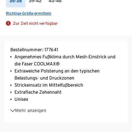
35-38
39-42
43-46
Richtige Größe ermitteln
Zur Zeit nicht verfügbar
Bestellnummer: 177641
Angenehmes Fußklima durch Mesh-Einstrick und
die Faser COOLMAX®
Extraweiche Polsterung an den typischen
Belastungs- und Druckzonen
Strickeinsatz im Mittelfußbereich
Extraflache Zehennaht
Unisex
Mit Baumwollanteil
Mehr anzeigen
Mit Elasthan: formbeständig, perfekter Sitz, hoher
Tragekomfort