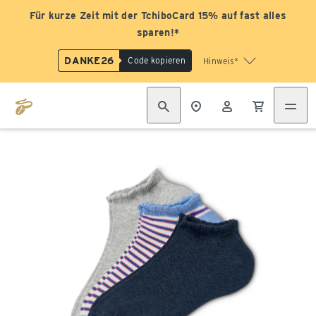
Für kurze Zeit mit der TchiboCard 15% auf fast alles
sparen!*
DANKE26
Code kopieren
Hinweis*