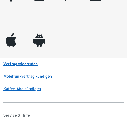
appleinc
android
Vertrag widerrufen
Mobilfunkvertrag kündigen
Kaffee-Abo kündigen
Service & Hilfe