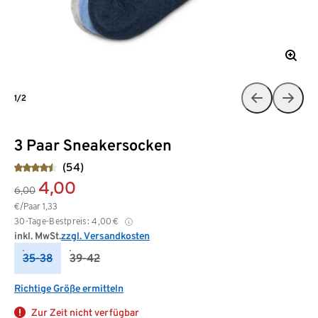
1/2
3 Paar Sneakersocken
(54)
4,00
6,00
€/Paar
1,33
30-Tage-Bestpreis:
4,00
€
inkl. MwSt.
zzgl. Versandkosten
35-38
39-42
Richtige Größe ermitteln
Zur Zeit nicht verfügbar