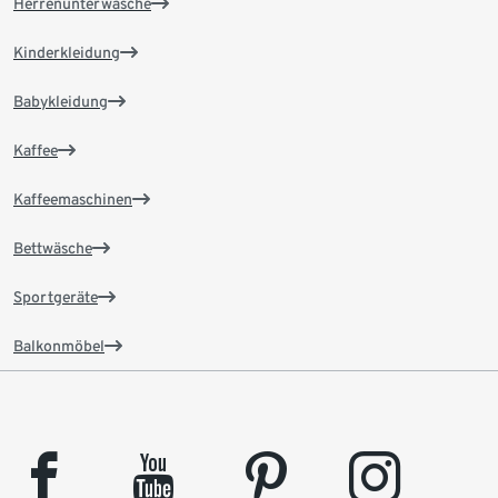
Herrenunterwäsche
Kinderkleidung
Babykleidung
Kaffee
Kaffeemaschinen
Bettwäsche
Sportgeräte
Balkonmöbel
facebook
youtube
pinterest
instagram