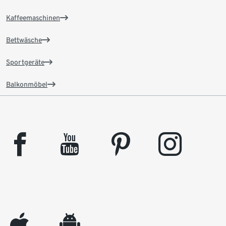
Kaffeemaschinen
Bettwäsche
Sportgeräte
Balkonmöbel
facebook
youtube
pinterest
instagram
appleinc
android