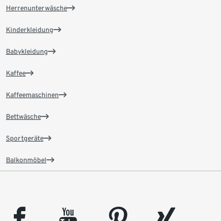
Herrenunterwäsche
Kinderkleidung
Babykleidung
Kaffee
Kaffeemaschinen
Bettwäsche
Sportgeräte
Balkonmöbel
facebook
youtube
pinterest
xing