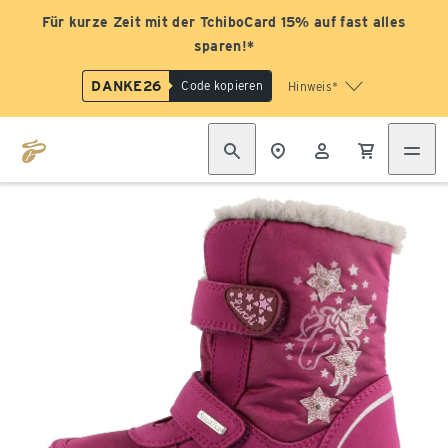
Für kurze Zeit mit der TchiboCard 15% auf fast alles
sparen!*
DANKE26
Code kopieren
Hinweis*