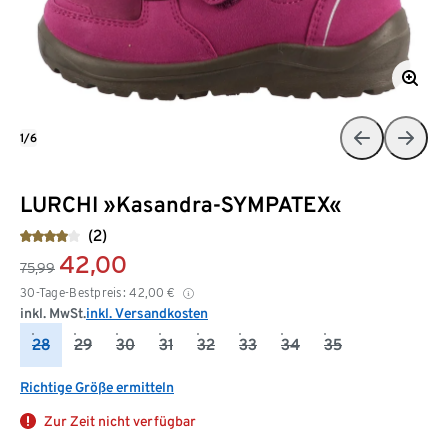
1/6
LURCHI »Kasandra-SYMPATEX«
(2)
42,00
75,99
30-Tage-Bestpreis:
42,00
€
inkl. MwSt.
inkl. Versandkosten
28
29
30
31
32
33
34
35
Richtige Größe ermitteln
Zur Zeit nicht verfügbar