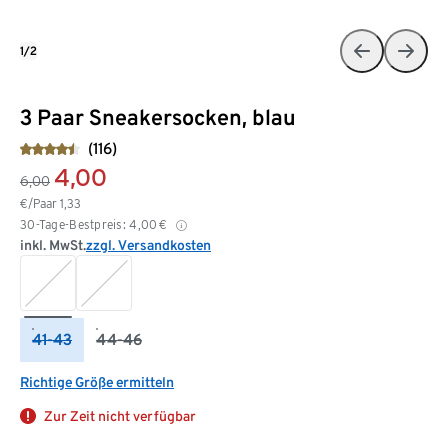
1/2
3 Paar Sneakersocken, blau
(116)
4,00
6,00
€/Paar
1,33
30-Tage-Bestpreis:
4,00
€
inkl. MwSt.
zzgl. Versandkosten
41-43
44-46
Richtige Größe ermitteln
Zur Zeit nicht verfügbar