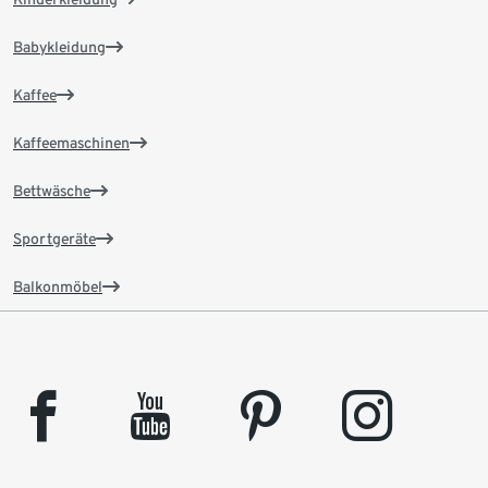
Babykleidung
Kaffee
Kaffeemaschinen
Bettwäsche
Sportgeräte
Balkonmöbel
facebook
youtube
pinterest
instagram