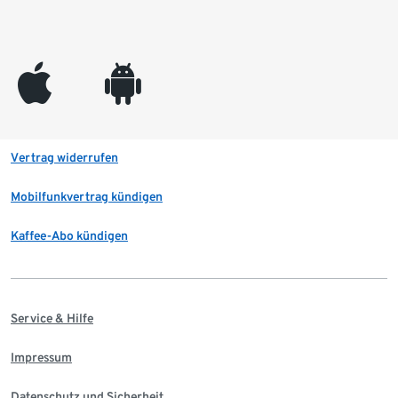
appleinc
android
Vertrag widerrufen
Mobilfunkvertrag kündigen
Kaffee-Abo kündigen
Service & Hilfe
Impressum
Datenschutz und Sicherheit