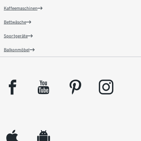
Kaffeemaschinen
Bettwäsche
Sportgeräte
Balkonmöbel
facebook
youtube
pinterest
instagram
appleinc
android