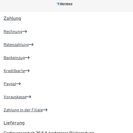
Zahlung
Rechnung
Ratenzahlung
Bankeinzug
Kreditkarte
Paypal
Vorauskasse
Zahlung in der Filiale
Lieferung
Gratisversand ab 29 € & kostenlose Rücksendung.