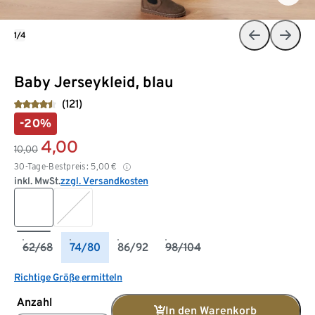
1/4
Baby Jerseykleid, blau
(121)
-20%
4,00
10,00
30-Tage-Bestpreis:
5,00
€
inkl. MwSt.
zzgl. Versandkosten
62/68
74/80
86/92
98/104
Richtige Größe ermitteln
Anzahl
In den Warenkorb