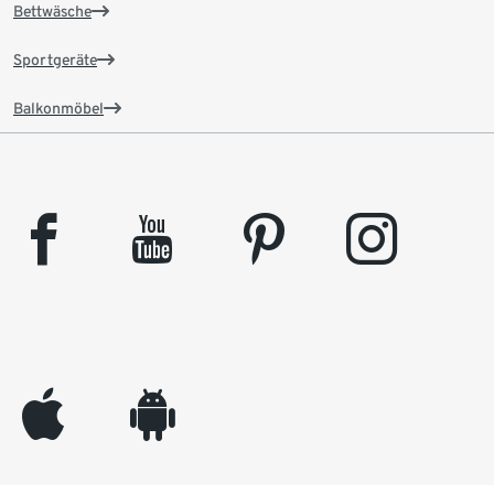
Bettwäsche
Sportgeräte
Balkonmöbel
facebook
youtube
pinterest
instagram
appleinc
android