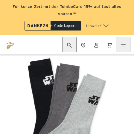
Für kurze Zeit mit der TchiboCard 15% auf fast alles
sparen!*
DANKE26
Code kopieren
Hinweis*