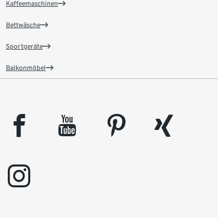
Kaffeemaschinen
Bettwäsche
Sportgeräte
Balkonmöbel
facebook
youtube
pinterest
xing
instagram