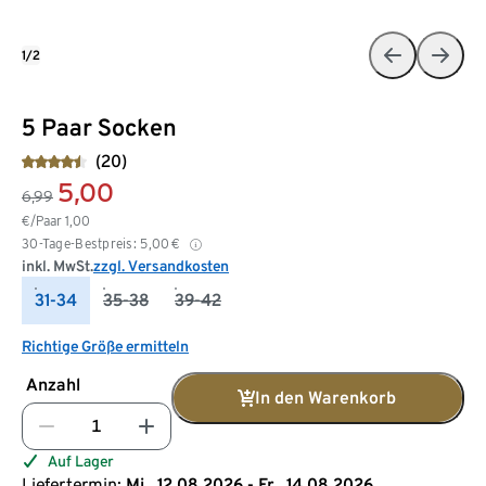
1/2
5 Paar Socken
(20)
5,00
6,99
€/Paar
1,00
30-Tage-Bestpreis:
5,00
€
inkl. MwSt.
zzgl. Versandkosten
31-34
35-38
39-42
Richtige Größe ermitteln
Anzahl
In den Warenkorb
Auf Lager
Liefertermin:
Mi., 12.08.2026 - Fr., 14.08.2026