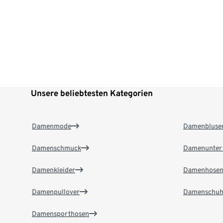
Unsere beliebtesten Kategorien
Damenmode
Damenbluse
Damenschmuck
Damenunter
Damenkleider
Damenhose
Damenpullover
Damenschuh
Damensporthosen