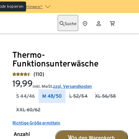
ode kopieren
Hinweis*
Suche
Thermo-
Funktionsunterwäsche
(110)
19,99
inkl. MwSt.
zzgl. Versandkosten
S 44/46
M 48/50
L 52/54
XL 56/58
XXL 60/62
Richtige Größe ermitteln
Anzahl
In den Warenkorb