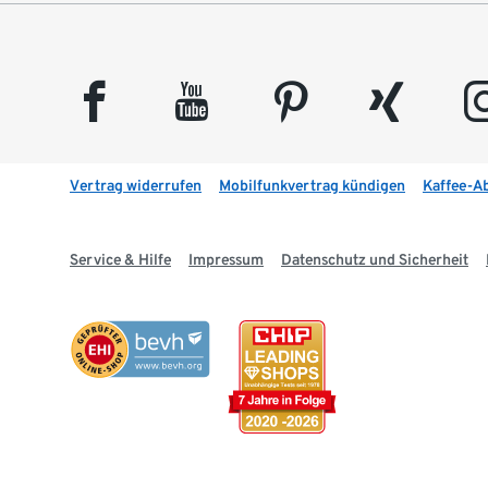
facebook
youtube
pinterest
xing
insta
Vertrag widerrufen
Mobilfunkvertrag kündigen
Kaffee-A
Service & Hilfe
Impressum
Datenschutz und Sicherheit