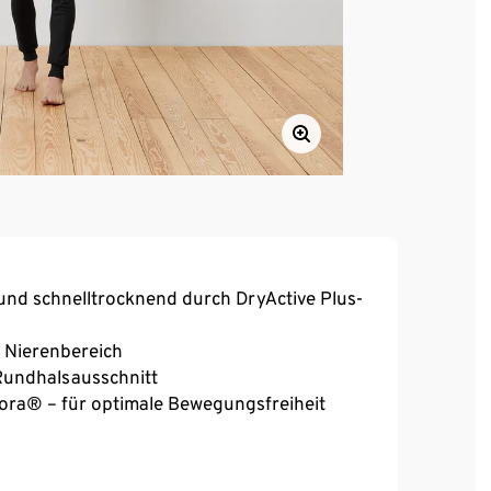
und schnelltrocknend durch DryActive Plus-
 Nierenbereich
 Rundhalsausschnitt
reora® – für optimale Bewegungsfreiheit
aute Innenseite