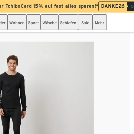
er TchiboCard 15% auf fast alles sparen!*
DANKE26
C
der
Wohnen
Sport
Wäsche
Schlafen
Sale
Mehr