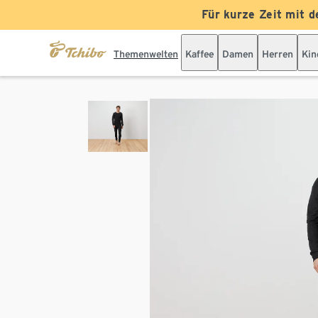
Für kurze Zeit mit d
Themenwelten
Kaffee
Damen
Herren
Kin