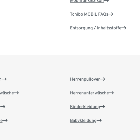
Mobilfunklexikon
Tchibo MOBIL FAQs
Entsorgung / Inhaltsstoffe
n
Herrenpullover
wäsche
Herrenunterwäsche
n
Kinderkleidung
e
Babykleidung