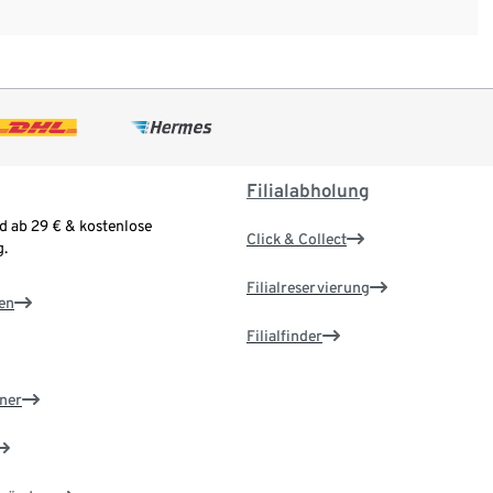
Filialabholung
d ab 29 € & kostenlose
Click & Collect
.
Filialreservierung
en
Filialfinder
ner