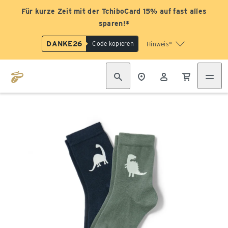
Für kurze Zeit mit der TchiboCard 15% auf fast alles
sparen!*
DANKE26
Code kopieren
Hinweis*