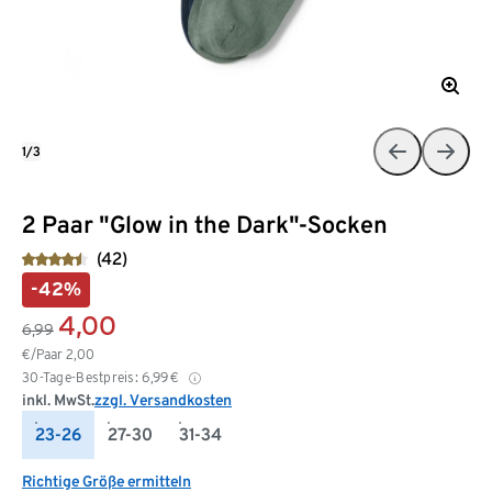
1/3
2 Paar "Glow in the Dark"-Socken
(42)
-42%
4,00
6,99
€/Paar
2,00
30-Tage-Bestpreis:
6,99
€
inkl. MwSt.
zzgl. Versandkosten
23-26
27-30
31-34
Richtige Größe ermitteln