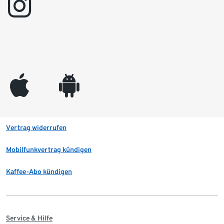
instagram
appleinc
android
Vertrag widerrufen
Mobilfunkvertrag kündigen
Kaffee-Abo kündigen
Service & Hilfe