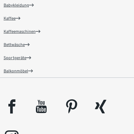
Babykleidung
Kaffee
Kaffeemaschinen
Bettwäsche
Sportgeräte
Balkonmöbel
facebook
youtube
pinterest
xing