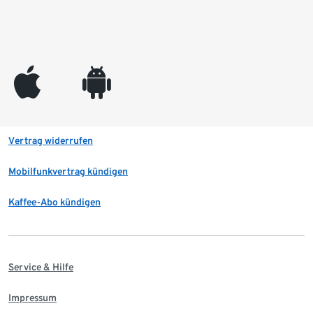
appleinc
android
Vertrag widerrufen
Mobilfunkvertrag kündigen
Kaffee-Abo kündigen
Service & Hilfe
Impressum