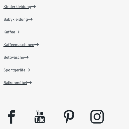
Kinderkleidung
Babykleidung
Kaffee
Kaffeemaschinen
Bettwäsche
Sportgeräte
Balkonmöbel
facebook
youtube
pinterest
instagram