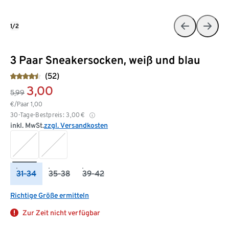
1/2
3 Paar Sneakersocken, weiß und blau
(52)
3,00
5,99
€/Paar
1,00
30-Tage-Bestpreis:
3,00
€
inkl. MwSt.
zzgl. Versandkosten
31-34
35-38
39-42
Richtige Größe ermitteln
Zur Zeit nicht verfügbar