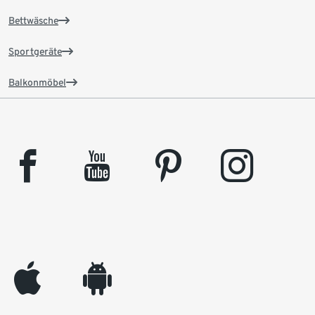
Bettwäsche
Sportgeräte
Balkonmöbel
facebook
youtube
pinterest
instagram
appleinc
android