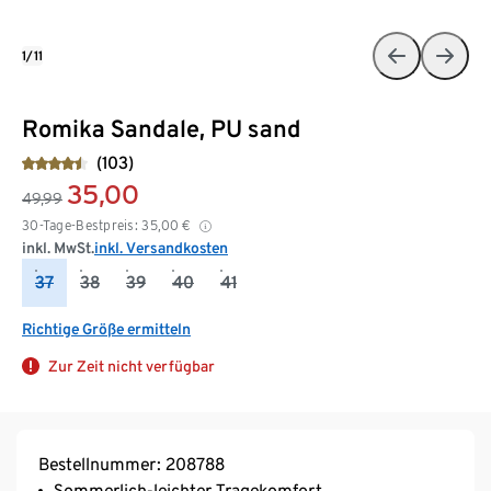
1/11
Romika Sandale, PU sand
(103)
35,00
49,99
30-Tage-Bestpreis:
35,00
€
inkl. MwSt.
inkl. Versandkosten
37
38
39
40
41
Richtige Größe ermitteln
Zur Zeit nicht verfügbar
Bestellnummer: 208788
Sommerlich-leichter Tragekomfort