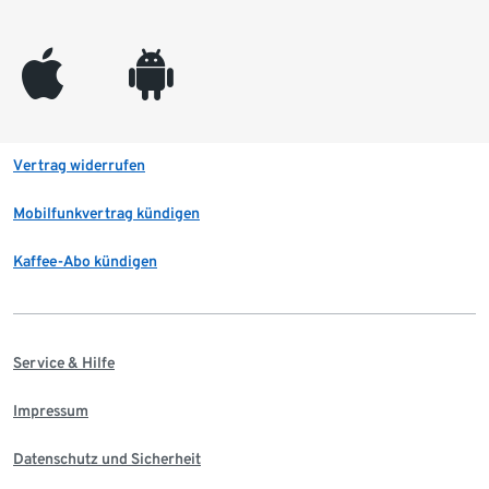
appleinc
android
Vertrag widerrufen
Mobilfunkvertrag kündigen
Kaffee-Abo kündigen
Service & Hilfe
Impressum
Datenschutz und Sicherheit