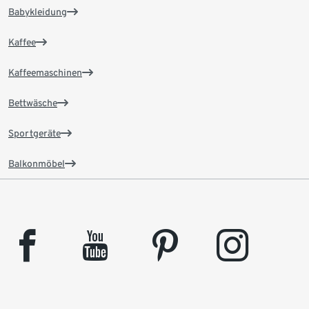
Babykleidung
Kaffee
Kaffeemaschinen
Bettwäsche
Sportgeräte
Balkonmöbel
facebook
youtube
pinterest
instagram