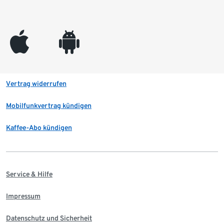
appleinc
android
Vertrag widerrufen
Mobilfunkvertrag kündigen
Kaffee-Abo kündigen
Service & Hilfe
Impressum
Datenschutz und Sicherheit