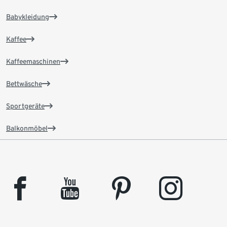
Babykleidung
Kaffee
Kaffeemaschinen
Bettwäsche
Sportgeräte
Balkonmöbel
facebook
youtube
pinterest
instagram