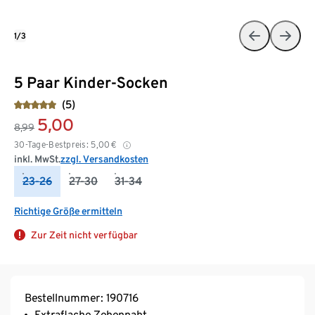
1/3
5 Paar Kinder-Socken
(5)
5,00
8,99
30-Tage-Bestpreis:
5,00
€
inkl. MwSt.
zzgl. Versandkosten
23-26
27-30
31-34
Richtige Größe ermitteln
Zur Zeit nicht verfügbar
Bestellnummer: 190716
Extraflache Zehennaht