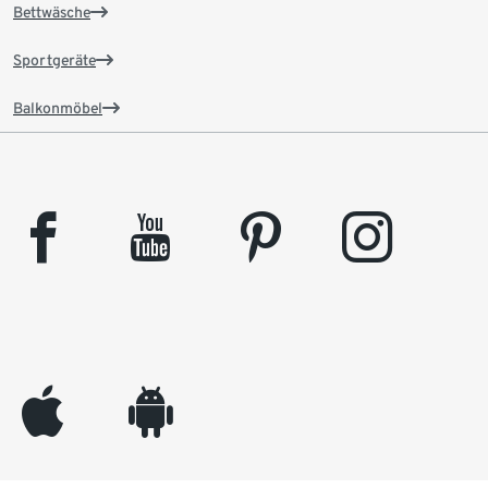
Bettwäsche
Sportgeräte
Balkonmöbel
facebook
youtube
pinterest
instagram
appleinc
android