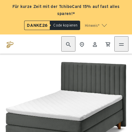
Für kurze Zeit mit der TchiboCard 15% auf fast alles
sparen!*
DANKE26
Code kopieren
Hinweis*