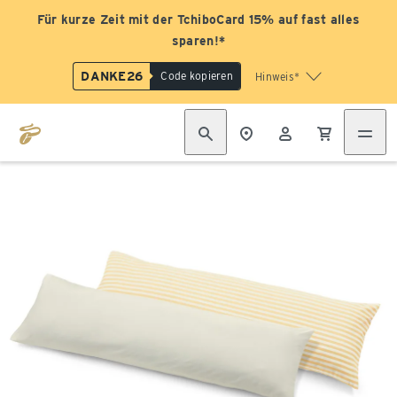
Für kurze Zeit mit der TchiboCard 15% auf fast alles
sparen!*
DANKE26
Code kopieren
Hinweis*