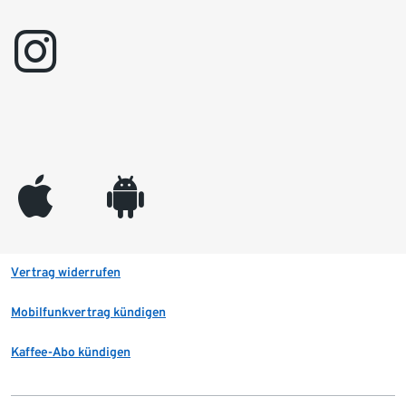
instagram
appleinc
android
Vertrag widerrufen
Mobilfunkvertrag kündigen
Kaffee-Abo kündigen