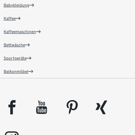
Babykleidung
Kaffee
Kaffeemaschinen
Bettwäsche
Sportgeräte
Balkonmöbel
facebook
youtube
pinterest
xing