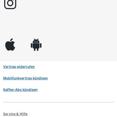
instagram
appleinc
android
Vertrag widerrufen
Mobilfunkvertrag kündigen
Kaffee-Abo kündigen
Service & Hilfe