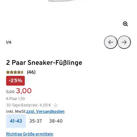
1/6
2 Paar Sneaker-Füßlinge
(46)
-25%
3,00
5,99
€/Paar
1,50
30-Tage-Bestpreis:
4,00
€
inkl. MwSt.
zzgl. Versandkosten
41-43
35-37
38-40
Richtige Größe ermitteln