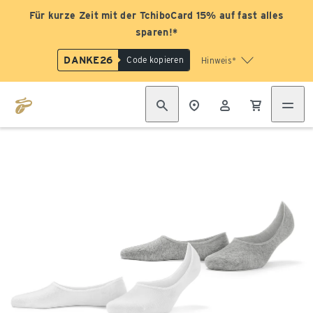
Für kurze Zeit mit der TchiboCard 15% auf fast alles
sparen!*
DANKE26
Code kopieren
Hinweis*