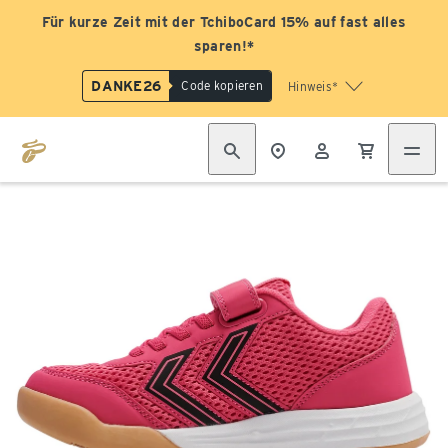
Für kurze Zeit mit der TchiboCard 15% auf fast alles
sparen!*
DANKE26
Code kopieren
Hinweis*