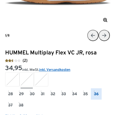
1/8
HUMMEL Multiplay Flex VC JR, rosa
(2)
34,95
inkl. MwSt.
inkl. Versandkosten
28
29
30
31
32
33
34
35
36
37
38