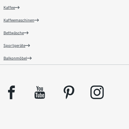
Kaffee
Kaffeemaschinen
Bettwäsche
Sportgeräte
Balkonmöbel
facebook
youtube
pinterest
instagram