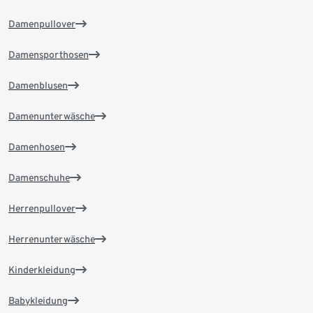
Damenpullover
Damensporthosen
Damenblusen
Damenunterwäsche
Damenhosen
Damenschuhe
Herrenpullover
Herrenunterwäsche
Kinderkleidung
Babykleidung