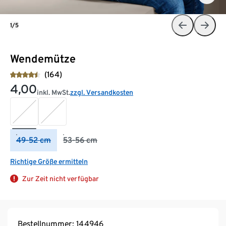
1/5
Wendemütze
(164)
4,00
inkl. MwSt.
zzgl. Versandkosten
49-52 cm
53-56 cm
Richtige Größe ermitteln
Zur Zeit nicht verfügbar
Bestellnummer: 144946