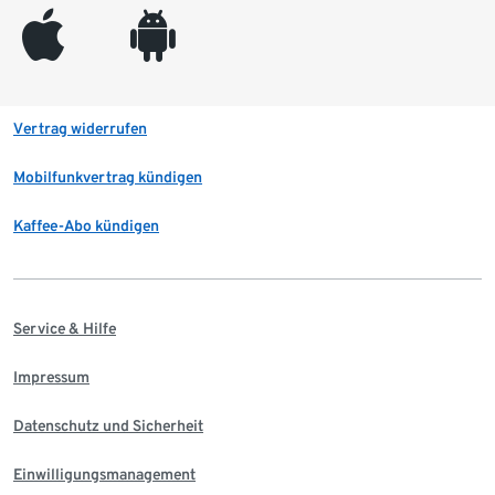
appleinc
android
Vertrag widerrufen
Mobilfunkvertrag kündigen
Kaffee-Abo kündigen
Service & Hilfe
Impressum
Datenschutz und Sicherheit
Einwilligungsmanagement