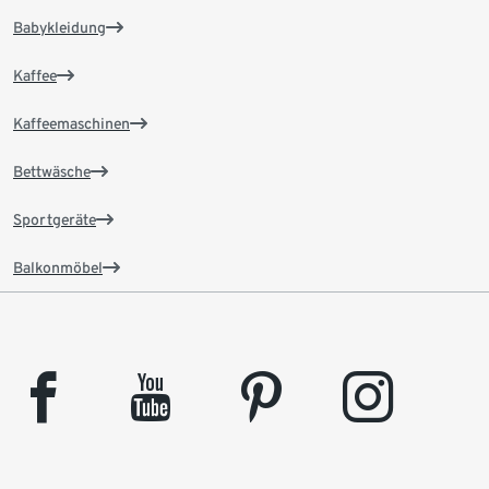
Babykleidung
Kaffee
Kaffeemaschinen
Bettwäsche
Sportgeräte
Balkonmöbel
facebook
youtube
pinterest
instagram