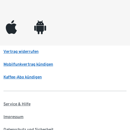
appleinc
android
Vertrag widerrufen
Mobilfunkvertrag kündigen
Kaffee-Abo kündigen
Service & Hilfe
Impressum
Datenschutz und Sicherheit