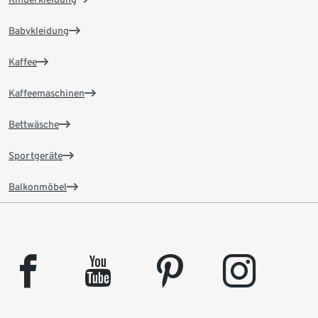
Babykleidung
Kaffee
Kaffeemaschinen
Bettwäsche
Sportgeräte
Balkonmöbel
facebook
youtube
pinterest
instagram