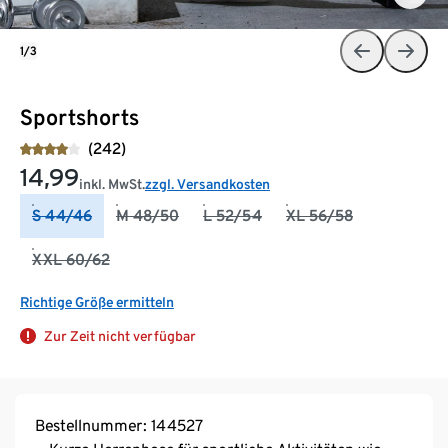
1/3
Sportshorts
(242)
14,99
inkl. MwSt.
zzgl. Versandkosten
S 44/46
M 48/50
L 52/54
XL 56/58
XXL 60/62
Richtige Größe ermitteln
Zur Zeit nicht verfügbar
Bestellnummer: 144527