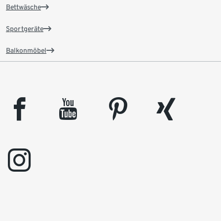
Bettwäsche
Sportgeräte
Balkonmöbel
facebook
youtube
pinterest
xing
instagram