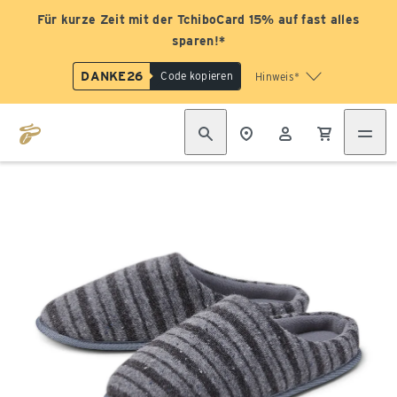
Für kurze Zeit mit der TchiboCard 15% auf fast alles
sparen!*
DANKE26
Code kopieren
Hinweis*