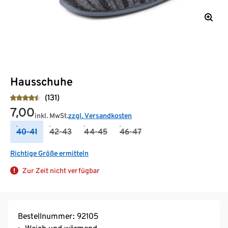
Hausschuhe
(131)
7,00
inkl. MwSt.
zzgl. Versandkosten
40-41
42-43
44-45
46-47
Richtige Größe ermitteln
Zur Zeit nicht verfügbar
Bestellnummer: 92105