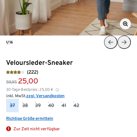
1/16
Veloursleder-Sneaker
(222)
25,00
59,95
30-Tage-Bestpreis:
25,00
€
inkl. MwSt.
zzgl. Versandkosten
37
38
39
40
41
42
Richtige Größe ermitteln
Zur Zeit nicht verfügbar