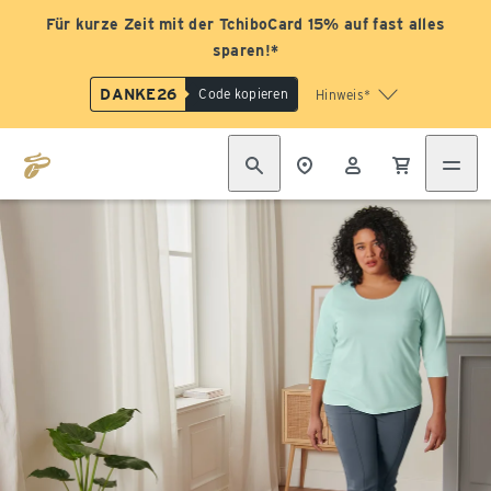
Für kurze Zeit mit der TchiboCard 15% auf fast alles
sparen!*
DANKE26
Code kopieren
Hinweis*