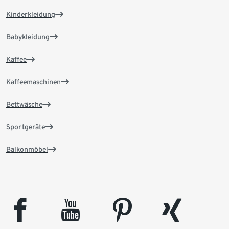
Kinderkleidung
Babykleidung
Kaffee
Kaffeemaschinen
Bettwäsche
Sportgeräte
Balkonmöbel
facebook
youtube
pinterest
xing