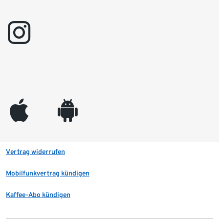
instagram
appleinc
android
Vertrag widerrufen
Mobilfunkvertrag kündigen
Kaffee-Abo kündigen