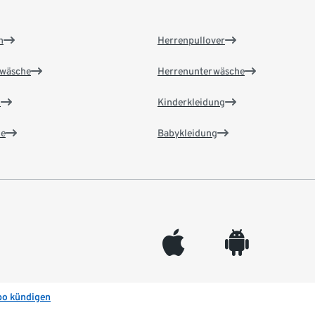
n
Herrenpullover
wäsche
Herrenunterwäsche
n
Kinderkleidung
e
Babykleidung
appleinc
android
bo kündigen