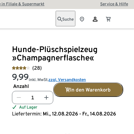
 in Filiale & Supermarkt
Service & Hilfe
Suche
Hunde-Plüschspielzeug
»Champagnerflasche«
(28)
9,99
inkl. MwSt.
zzgl. Versandkosten
Anzahl
In den Warenkorb
Auf Lager
Liefertermin:
Mi., 12.08.2026 - Fr., 14.08.2026