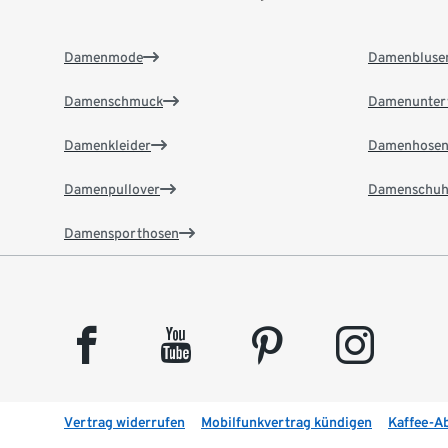
Damenmode
Damenbluse
Damenschmuck
Damenunter
Damenkleider
Damenhose
Damenpullover
Damenschuh
Damensporthosen
facebook
youtube
pinterest
instagram
Vertrag widerrufen
Mobilfunkvertrag kündigen
Kaffee-A