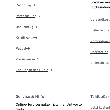
Gratisversan
Rechnung
Rücksendung
Ratenzahlung
Versandkost
Bankeinzug
Lieferzeit
Kreditkarte
Versandpart
Paypal
Packstation
Vorauskasse
Lieferadress
Zahlung in der Filiale
Service & Hilfe
TchiboCar
Online-Services nutzen & schnell Antworten
Jetzt kostenl
finden.