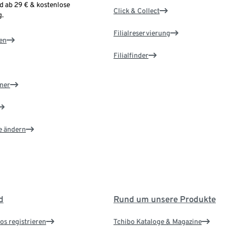
d ab 29 € & kostenlose
Click & Collect
.
Filialreservierung
en
Filialfinder
ner
e ändern
d
Rund um unsere Produkte
os registrieren
Tchibo Kataloge & Magazine