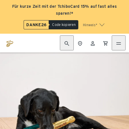
Für kurze Zeit mit der TchiboCard 15% auf fast alles
sparen!*
DANKE26
Code kopieren
Hinweis*