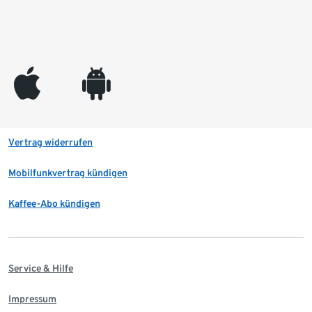
appleinc
android
Vertrag widerrufen
Mobilfunkvertrag kündigen
Kaffee-Abo kündigen
Service & Hilfe
Impressum