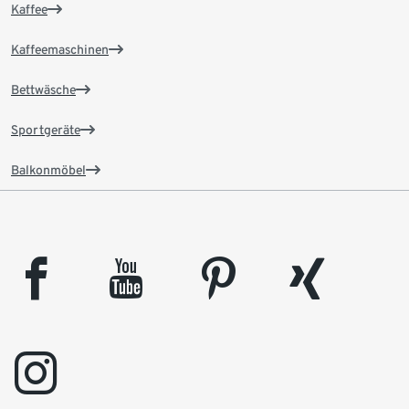
Kaffee
Kaffeemaschinen
Bettwäsche
Sportgeräte
Balkonmöbel
facebook
youtube
pinterest
xing
instagram