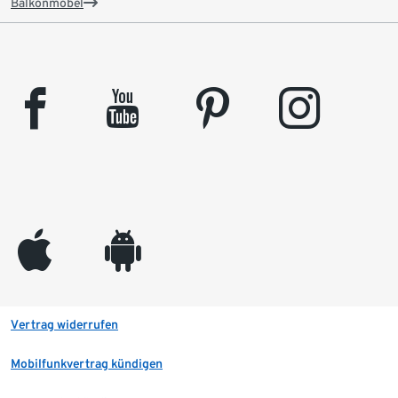
Balkonmöbel
facebook
youtube
pinterest
instagram
appleinc
android
Vertrag widerrufen
Mobilfunkvertrag kündigen