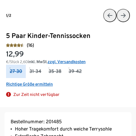
1/2
5 Paar Kinder-Tennissocken
(16)
12,99
inkl. MwSt.
zzgl. Versandkosten
€/Stück
2,60
27-30
31-34
35-38
39-42
Richtige Größe ermitteln
Zur Zeit nicht verfügbar
Bestellnummer: 201485
Hoher Tragekomfort durch weiche Terrysohle