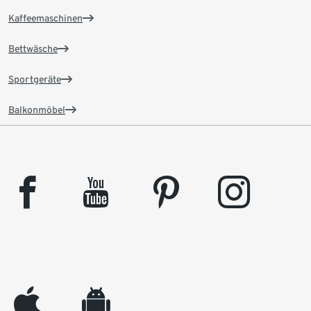
Kaffeemaschinen
Bettwäsche
Sportgeräte
Balkonmöbel
facebook
youtube
pinterest
instagram
appleinc
android