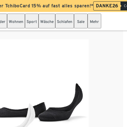
er TchiboCard 15% auf fast alles sparen!*
DANKE26
C
der
Wohnen
Sport
Wäsche
Schlafen
Sale
Mehr