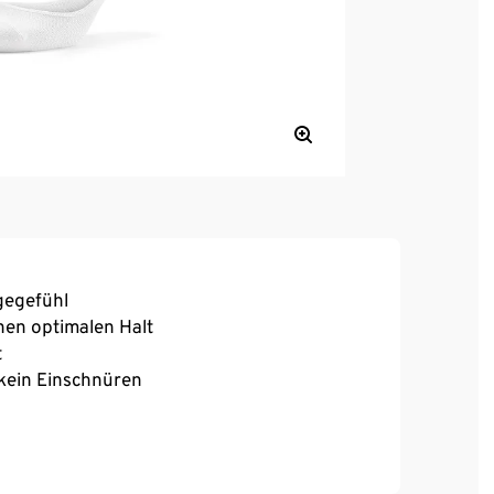
gegefühl
inen optimalen Halt
t
 kein Einschnüren
, hoher Tragekomfort