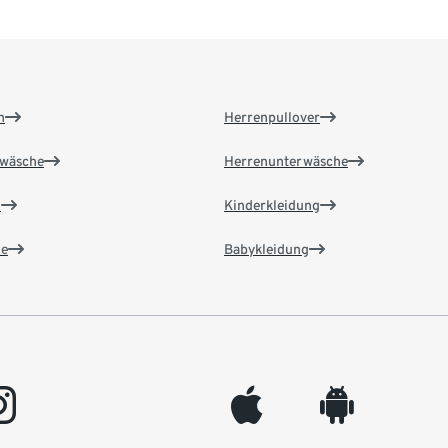
n
Herrenpullover
wäsche
Herrenunterwäsche
n
Kinderkleidung
e
Babykleidung
gram
appleinc
android