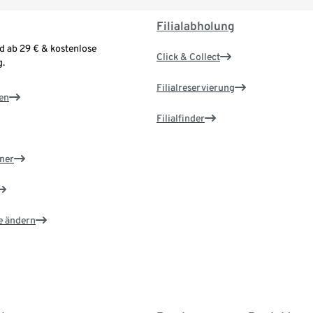
Filialabholung
d ab 29 € & kostenlose
Click & Collect
.
Filialreservierung
en
Filialfinder
ner
e ändern