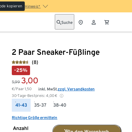
ode kopieren
Hinweis*
Suche
2 Paar Sneaker-Füßlinge
(8)
-25%
3,00
5,99
€/Paar
1,50
inkl. MwSt.
zzgl. Versandkosten
30-Tage-Bestpreis:
4,00
€
41-43
35-37
38-40
Richtige Größe ermitteln
Anzahl
In den Warenkorb