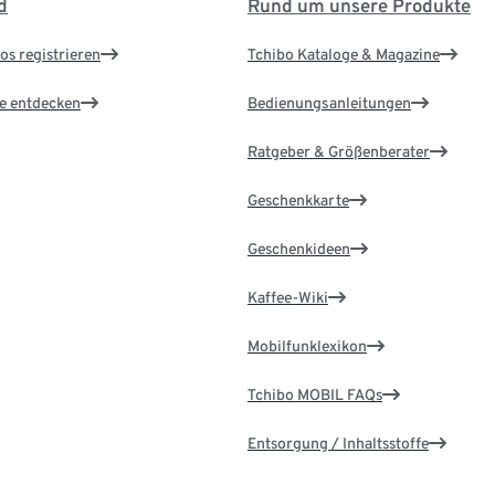
d
Rund um unsere Produkte
os registrieren
Tchibo Kataloge & Magazine
le entdecken
Bedienungsanleitungen
Ratgeber & Größenberater
Geschenkkarte
Geschenkideen
Kaffee-Wiki
Mobilfunklexikon
Tchibo MOBIL FAQs
Entsorgung / Inhaltsstoffe