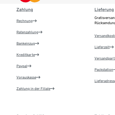
Zahlung
Lieferung
Gratisversan
Rechnung
Rücksendung
Ratenzahlung
Versandkost
Bankeinzug
Lieferzeit
Kreditkarte
Versandpart
Paypal
Packstation
Vorauskasse
Lieferadress
Zahlung in der Filiale