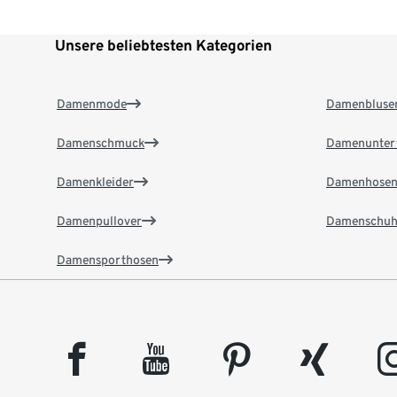
Unsere beliebtesten Kategorien
Damenmode
Damenbluse
Damenschmuck
Damenunter
Damenkleider
Damenhose
Damenpullover
Damenschuh
Damensporthosen
facebook
youtube
pinterest
xing
insta