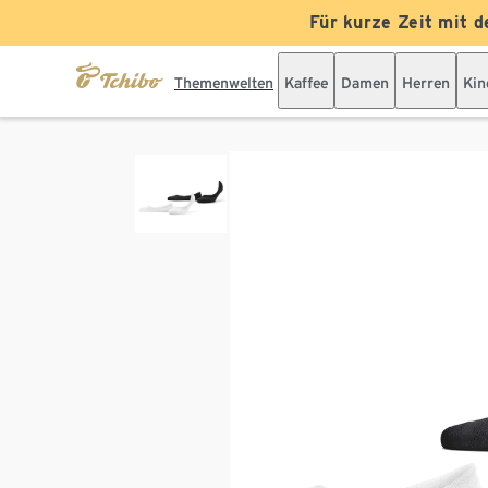
Für kurze Zeit mit d
Themenwelten
Kaffee
Damen
Herren
Kin