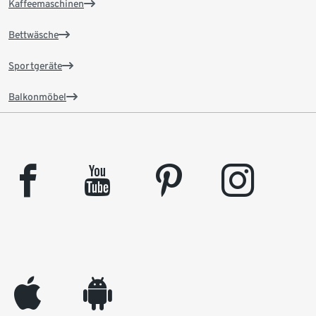
Kaffeemaschinen
Bettwäsche
Sportgeräte
Balkonmöbel
facebook
youtube
pinterest
instagram
appleinc
android