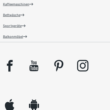
Kaffeemaschinen
Bettwäsche
Sportgeräte
Balkonmöbel
facebook
youtube
pinterest
instagram
appleinc
android