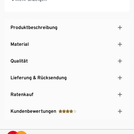
Traubenabfällen italienischer Weingüter
Die Schuhe fallen groß aus. Wenn Sie sich unsicher
sind, nehmen Sie lieber eine Nummer kleiner
Produktbeschreibung
Material
Qualität
Lieferung & Rücksendung
Ratenkauf
Kundenbewertungen