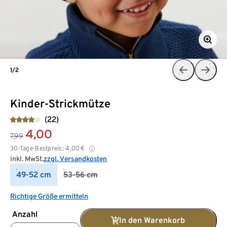
1/2
Kinder-Strickmütze
(22)
4,00
7,99
30-Tage-Bestpreis:
4,00
€
inkl. MwSt.
zzgl. Versandkosten
49-52 cm
53-56 cm
Richtige Größe ermitteln
Anzahl
In den Warenkorb