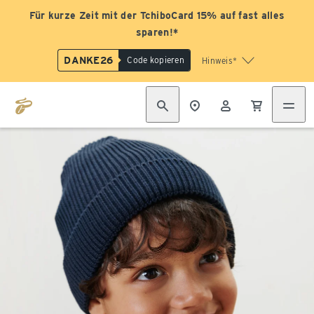
Für kurze Zeit mit der TchiboCard 15% auf fast alles
sparen!*
DANKE26
Code kopieren
Hinweis*