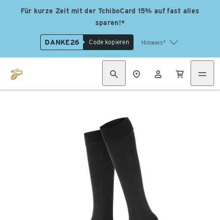
Für kurze Zeit mit der TchiboCard 15% auf fast alles
sparen!*
DANKE26
Code kopieren
Hinweis*