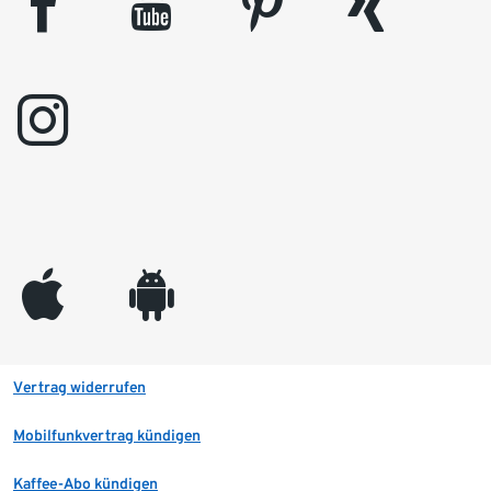
facebook
youtube
pinterest
xing
instagram
appleinc
android
Vertrag widerrufen
Mobilfunkvertrag kündigen
Kaffee-Abo kündigen