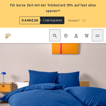
Für kurze Zeit mit der TchiboCard 15% auf fast alles
sparen!*
DANKE26
Code kopieren
Hinweis*