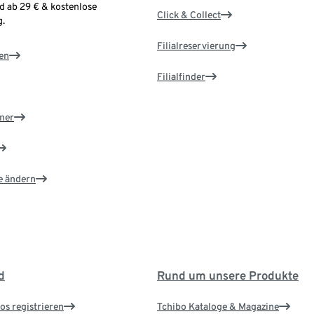
d ab 29 € & kostenlose
Click & Collect
.
Filialreservierung
en
Filialfinder
ner
e ändern
d
Rund um unsere Produkte
os registrieren
Tchibo Kataloge & Magazine