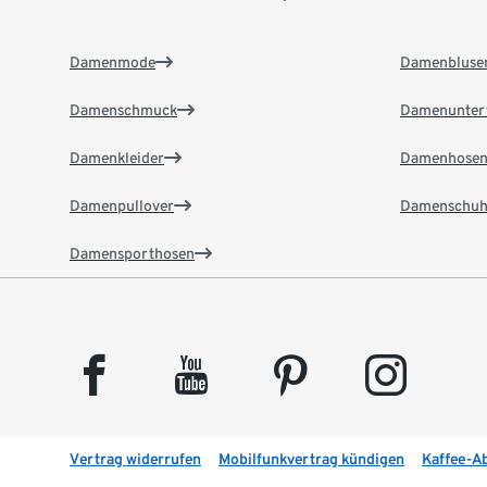
Damenmode
Damenbluse
Damenschmuck
Damenunter
Damenkleider
Damenhose
Damenpullover
Damenschuh
Damensporthosen
facebook
youtube
pinterest
instagram
Vertrag widerrufen
Mobilfunkvertrag kündigen
Kaffee-A