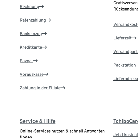
Gratisversan
Rechnung
Rücksendung
Ratenzahlung
Versandkost
Bankeinzug
Lieferzeit
Kreditkarte
Versandpart
Paypal
Packstation
Vorauskasse
Lieferadress
Zahlung in der Filiale
Service & Hilfe
TchiboCar
Online-Services nutzen & schnell Antworten
Jetzt kostenl
finden.