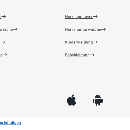
n
Herrenpullover
wäsche
Herrenunterwäsche
n
Kinderkleidung
e
Babykleidung
appleinc
android
bo kündigen