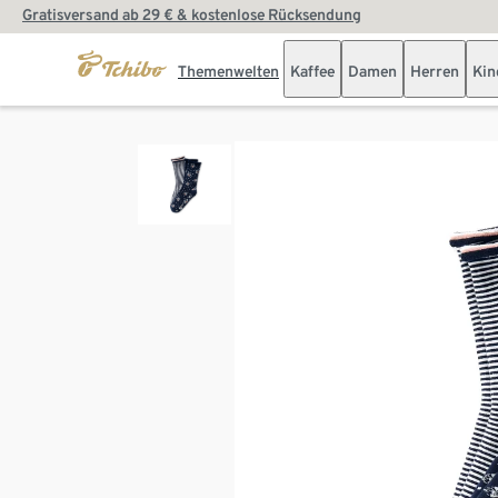
Gratisversand ab 29 € & kostenlose Rücksendung
Themenwelten
Kaffee
Damen
Herren
Kin