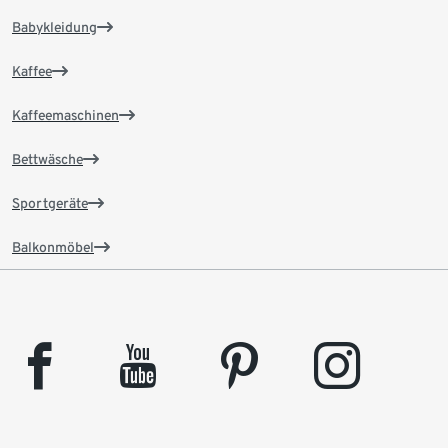
Babykleidung
Kaffee
Kaffeemaschinen
Bettwäsche
Sportgeräte
Balkonmöbel
facebook
youtube
pinterest
instagram