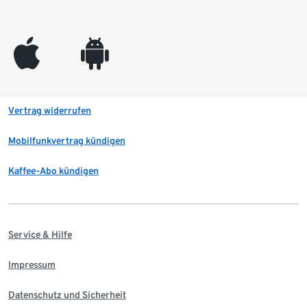
appleinc
android
Vertrag widerrufen
Mobilfunkvertrag kündigen
Kaffee-Abo kündigen
Service & Hilfe
Impressum
Datenschutz und Sicherheit