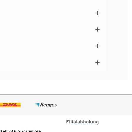
Filialabholung
d ab 29 € & kostenlose