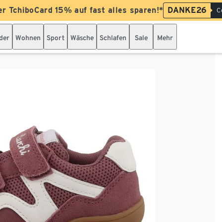
er TchiboCard 15% auf fast alles sparen!*
DANKE26
C
der
Wohnen
Sport
Wäsche
Schlafen
Sale
Mehr