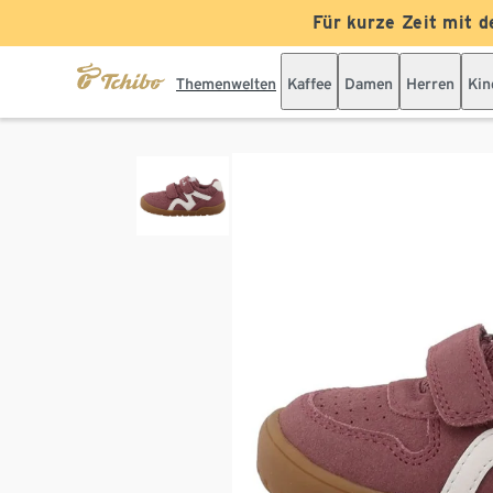
Für kurze Zeit mit d
Themenwelten
Kaffee
Damen
Herren
Kin