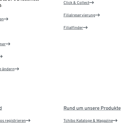
Click & Collect
.
Filialreservierung
en
Filialfinder
ner
e ändern
d
Rund um unsere Produkte
os registrieren
Tchibo Kataloge & Magazine