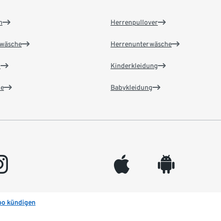
n
Herrenpullover
wäsche
Herrenunterwäsche
n
Kinderkleidung
e
Babykleidung
gram
appleinc
android
bo kündigen