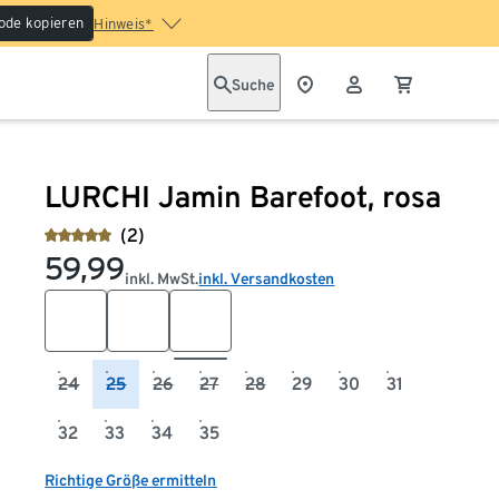
ode kopieren
Hinweis*
Suche
LURCHI Jamin Barefoot, rosa
(2)
59,99
inkl. MwSt.
inkl. Versandkosten
24
25
26
27
28
29
30
31
32
33
34
35
Richtige Größe ermitteln