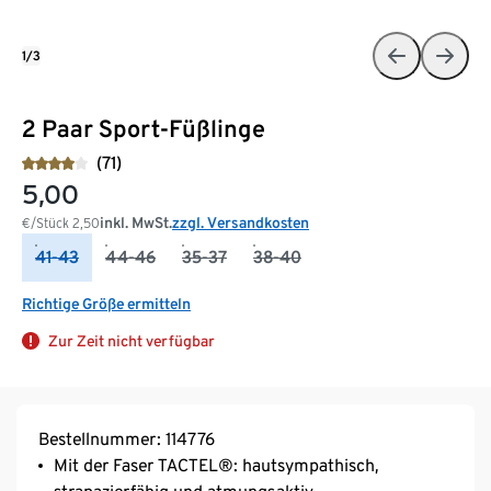
1/3
2 Paar Sport-Füßlinge
(71)
5,00
inkl. MwSt.
zzgl. Versandkosten
€/Stück
2,50
41-43
44-46
35-37
38-40
Richtige Größe ermitteln
Zur Zeit nicht verfügbar
Bestellnummer: 114776
Mit der Faser TACTEL®: hautsympathisch,