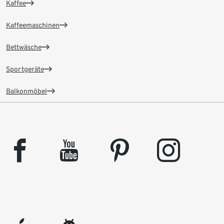
Kaffee
Kaffeemaschinen
Bettwäsche
Sportgeräte
Balkonmöbel
facebook
youtube
pinterest
instagram