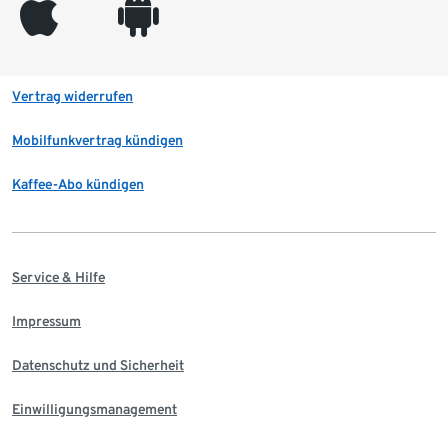
appleinc
android
Vertrag widerrufen
Mobilfunkvertrag kündigen
Kaffee-Abo kündigen
Service & Hilfe
Impressum
Datenschutz und Sicherheit
Einwilligungsmanagement